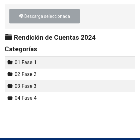
Descarga seleccionada
Carpeta
Rendición de Cuentas 2024
Categorías
Carpeta
01 Fase 1
Carpeta
02 Fase 2
Carpeta
03 Fase 3
Carpeta
04 Fase 4